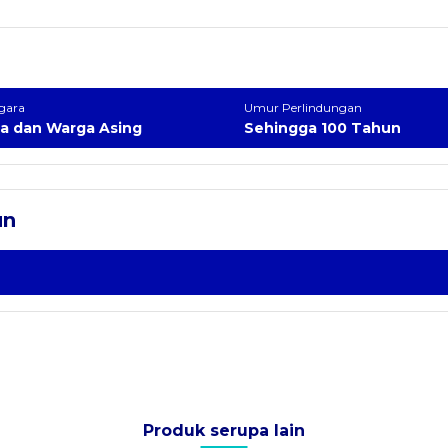
gara
Umur Perlindungan
ia dan Warga Asing
Sehingga 100 Tahun
un
Produk serupa lain