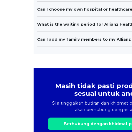
Can I choose my own hospital or healthcare
What is the waiting period for Allianz Heal
Can I add my family members to my Allianz 
Masih tidak pasti pr
sesuai untuk an
Sila tinggalkan butiran dan khidmat
akan berhubung dengan a
Berhubung dengan khidmat p