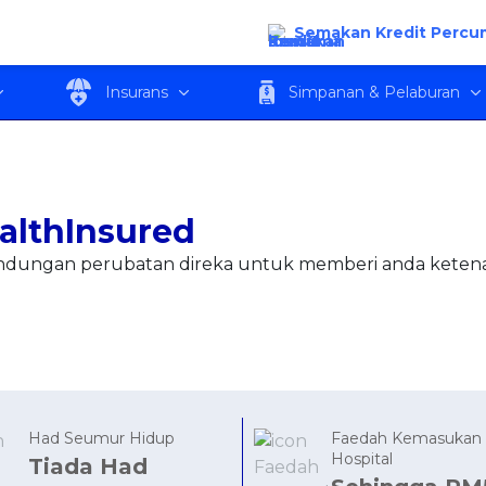
Semakan Kredit Percu
an
Ciri Utama
Kelayakan
Muat Tu
Insurans
Simpanan & Pelaburan
althInsured
indungan perubatan direka untuk memberi anda ketena
Had Seumur Hidup
Faedah Kemasukan
Hospital
Tiada Had