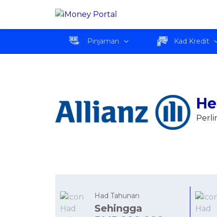
HealthInsured
Ringkas
Pinjaman
Kad Kredit
He
Perl
Had Tahunan
Sehingga