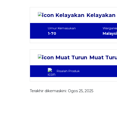
Kelayakan
Umur Kemasukan
Wargane
1-70
Malays
Muat Tur
Risalah Produk
Terakhir dikemaskini: Ogos 25, 2025