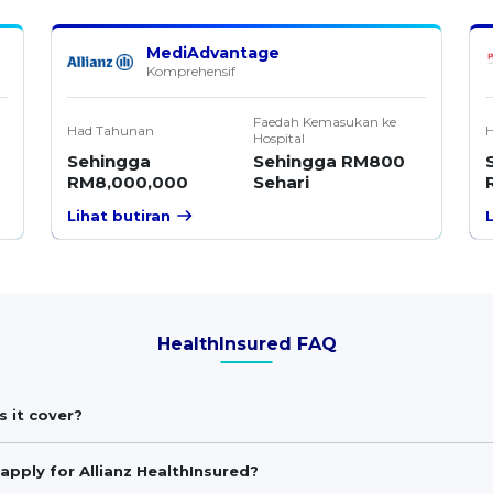
MediAdvantage
Komprehensif
Faedah Kemasukan ke
Had Tahunan
Hospital
Sehingga
Sehingga RM800
RM8,000,000
Sehari
Lihat butiran
HealthInsured FAQ
s it cover?
ply for Allianz HealthInsured?