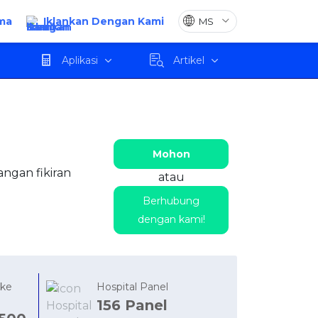
ma
Iklankan Dengan Kami
run
Berhubung dengan kami!
Mohon
Aplikasi
Artikel
Mohon
ngan fikiran
atau
Berhubung
dengan kami!
 ke
Hospital Panel
156 Panel