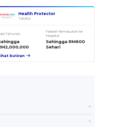
Health Protector
Takaful
Faedah Kemasukan ke
Had Tahunan
Hospital
Sehingga
Sehingga RM600
RM2,000,000
Sehari
Lihat butiran