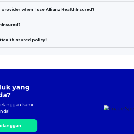
 provider when I use Allianz HealthInsured?
thInsured?
HealthInsured policy?
oduk yang
da?
 pelanggan kami
nda!
elanggan