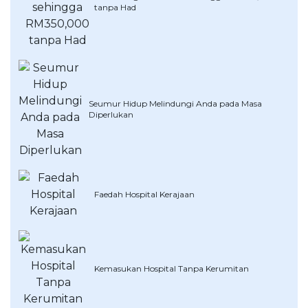
tanpa Had
OCBC - Hadiah Pilihan Anda
Artikel Terkini
Promo
Pinjaman Peribadi
Kad
Insurans
Seumur Hidup Melindungi Anda pada Masa
Pelaburan
Diperlukan
Pengurusan Kewangan
Pinjaman Perumahan
Pinjaman Kereta
Gaya Hidup
Faedah Hospital Kerajaan
SPECIAL PROMO
RHB Bank Kad Kredit
Promo
Kemasukan Hospital Tanpa Kerumitan