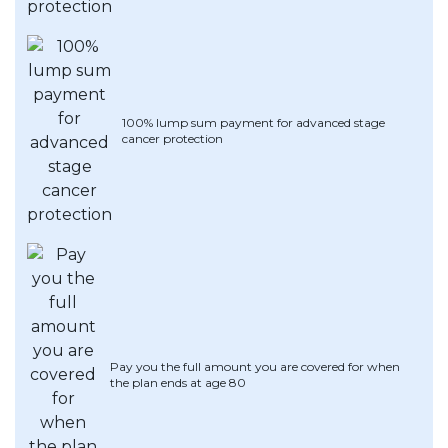
OCBC - Hadiah Pilihan Anda
Artikel Terkini
Promo
Pinjaman Peribadi
Kad
Insurans
100% lump sum payment for advanced stage
cancer protection
Pelaburan
Pengurusan Kewangan
Pinjaman Perumahan
Pinjaman Kereta
Gaya Hidup
SPECIAL PROMO
RHB Bank Kad Kredit
Promo
Pay you the full amount you are covered for when
the plan ends at age 80