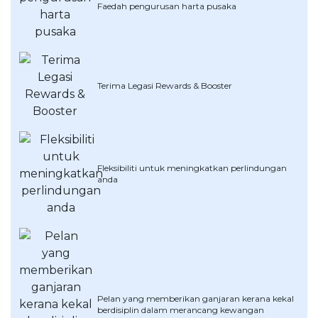
Faedah pengurusan harta pusaka
OCBC - Hadiah Pilihan Anda
Artikel Terkini
Promo
Pinjaman Peribadi
Kad
Insurans
Terima Legasi Rewards & Booster
Pelaburan
Pengurusan Kewangan
Pinjaman Perumahan
Fleksibiliti untuk meningkatkan perlindungan
Pinjaman Kereta
anda
Gaya Hidup
SPECIAL PROMO
RHB Bank Kad Kredit
Promo
Pelan yang memberikan ganjaran kerana kekal
berdisiplin dalam merancang kewangan